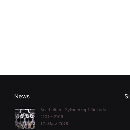
News
S
Bearbeiteter Zylinderkopf für Lada
2101 – 2106
12. März 2018